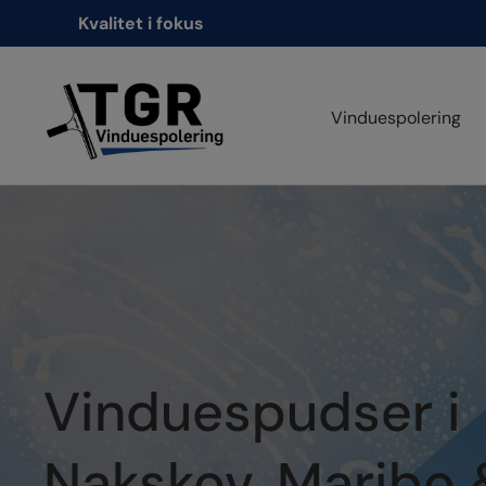
Hop
Kvalitet i fokus
til
indholdet
Vinduespolering
Vinduespudser i