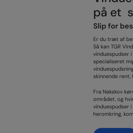
på et s
Slip for b
Er du træt af be
Så kan TGR Vind
vinduespudser i 
specialiseret mi
vinduespudsning 
skinnende rent, 
Fra Nakskov køre
området, og hvi
vinduespudser i 
heromkring, kom