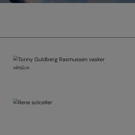
Vinduesvask
Solcellevask