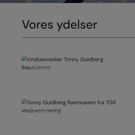
Vores ydelser
Vinduespolering
Vinduespudser erhverv