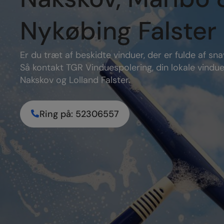
Nakskov, Maribo 
Nykøbing Falster
Er du træt af beskidte vinduer, der er fulde af sna
Så kontakt TGR Vinduespolering, din lokale vindu
Nakskov og Lolland Falster.
Ring på: 52306557